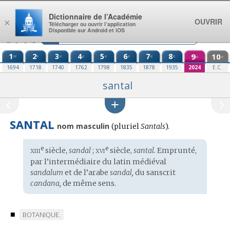
Aller au contenu
Dictionnaire de l’Académie
OUVRIR
×
Télécharger ou ouvrir l’application
Disponible sur Android et iOS
1
2
3
4
5
6
7
8
9
10
re
e
e
e
e
e
e
e
e
e
1694
1718
1740
1762
1798
1835
1878
1935
2024
E.C.
santal
SANTAL
nom masculin
(
pluriel
Santals
).
xiii
xvi
e
e
Étymologie
siècle,
sandal
;
siècle,
santal.
Emprunté,
:
par l’intermédiaire du
latin médiéval
sandalum
et de l’
arabe
sandal,
du
sanscrit
candana,
de même sens.
■
MARQUE
BOTANIQUE.
DE