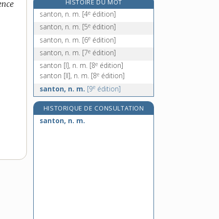
HISTOIRE DU MOT
ence
saoul, saoule, adj.
e
santon, n. m.
[4
édition]
saoulant, -ante, adj.
e
santon, n. m.
[5
édition]
saouler, v. tr.
e
santon, n. m.
[6
édition]
e
sapa, n. m.
[7
édition]
e
santon, n. m.
[7
édition]
e
santon [I], n. m.
[8
édition]
e
santon [II], n. m.
[8
édition]
e
santon, n. m.
[9
édition]
HISTORIQUE DE CONSULTATION
santon, n. m.