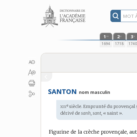
Aller au contenu
1
2
3
re
e
e
1694
1718
174
SANTON
nom masculin
xix
e
Étymologie
siècle. Emprunté du
provençal
:
dérivé de
sanh, sant,
« saint ».
Figurine de la crèche provençale, au