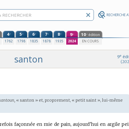
RECHERCHE 
4
5
6
7
8
9
10
e
e
e
e
e
édition
e
e
0
1762
1798
1835
1878
1935
2024
EN COURS
santon
e
9
édi
(202
santoun,
« santon » et, proprement, « petit saint », lui-même
trefois façonnée en mie de pain, aujourd’hui en argile pei