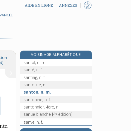
AIDE EN LIGNE
ANNEXES
AVANCÉE
sans-parti, n. inv.
sans-patrie, n. inv.
e
sans-peau, n. m.
[7
édition]
e
sans-prendre, n. m.
[5
édition]
sans-souci, n. inv.
VOISINAGE ALPHABÉTIQUE
sans-terre, n. inv.
tion
santal, n. m.
4)
santé, n. f.
santiag, n. f.
santoline, n. f.
santon, n. m.
santonine, n. f.
santonnier, -ière, n.
e
sanue blanche
[4
édition]
sanve, n. f.
nte.
saoudien, -ienne, adj.