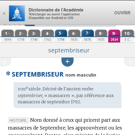
Aller au contenu
Dictionnaire de l’Académie
OUVRIR
×
Télécharger ou ouvrir l’application
Disponible sur Android et iOS
1
2
3
4
5
6
7
8
9
10
e
e
re
e
e
e
e
e
e
e
1694
1718
1740
1762
1798
1835
1878
1935
2024
E.C.
septembriseur
✻
SEPTEMBRISEUR
nom masculin
xviii
e
Étymologie
siècle. Dérivé de l’ancien verbe
:
septembriser,
« massacrer », par référence aux
massacres de septembre 1792.
Nom donné à ceux qui prirent part aux
MARQUE
HISTOIRE.
massacres de Septembre, les approuvèrent ou les
DE
DOMAINE