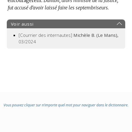
encouragèrent.
Danton, alors ministre de la Justice,
fut accusé d’avoir laissé faire les septembriseurs.
:
Voir aussi
[Courrier des internautes]
Michèle B. (Le Mans),
03/2024
Vous pouvez cliquer sur n’importe quel mot pour naviguer dans le dictionnaire.