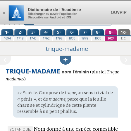
Aller au contenu
Dictionnaire de l’Académie
OUVRIR
×
Télécharger ou ouvrir l’application
Disponible sur Android et iOS
1
2
3
4
5
6
7
8
9
10
re
e
e
e
e
e
e
e
e
e
1694
1718
1740
1762
1798
1835
1878
1935
2024
E.C.
trique-madame
TRIQUE-MADAME
nom féminin
(
pluriel
Trique-
madames
).
xvi
e
Étymologie
siècle. Composé de
trique,
au sens trivial de
:
« pénis », et de
madame,
parce que la feuille
charnue et cylindrique de cette plante
ressemble à un petit phallus.
Nom donné à une espèce comestible
MARQUE
BOTANIQUE.