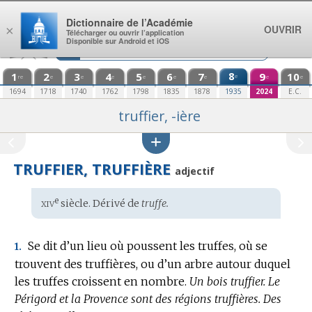
Aller au contenu
Dictionnaire de l’Académie
OUVRIR
×
Télécharger ou ouvrir l’application
Disponible sur Android et iOS
1
2
3
4
5
6
7
8
9
10
e
re
e
e
e
e
e
e
e
e
1694
1718
1740
1762
1798
1835
1878
1935
2024
E.C.
truffier, -ière
TRUFFIER, TRUFFIÈRE
adjectif
xiv
e
Étymologie
siècle. Dérivé de
truffe.
:
Se dit d’un lieu où poussent les truffes, où se
1.
trouvent des truffières, ou d’un arbre autour duquel
les truffes croissent en nombre.
Un bois truffier.
Le
Périgord et la Provence sont des régions truffières.
Des