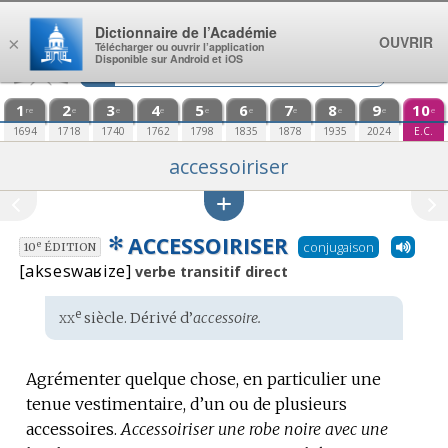
Aller au contenu
Dictionnaire de l’Académie
OUVRIR
×
Télécharger ou ouvrir l’application
Disponible sur Android et iOS
1
2
3
4
5
6
7
8
9
10
re
e
e
e
e
e
e
e
e
e
1694
1718
1740
1762
1798
1835
1878
1935
2024
E.C.
accessoiriser
✻
ACCESSOIRISER
conjugaison
e
10
ÉDITION
[akseswaʁize]
verbe transitif direct
xx
e
Étymologie
siècle. Dérivé d’
accessoire.
:
Agrémenter quelque chose, en particulier une
tenue vestimentaire, d’un ou de plusieurs
accessoires.
Accessoiriser une robe noire avec une