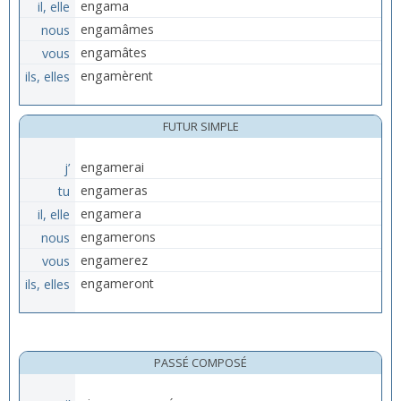
il, elle
engama
nous
engamâmes
vous
engamâtes
ils, elles
engamèrent
FUTUR SIMPLE
j’
engamerai
tu
engameras
il, elle
engamera
nous
engamerons
vous
engamerez
ils, elles
engameront
PASSÉ COMPOSÉ