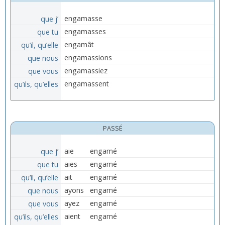
que j’
engamasse
que tu
engamasses
qu’il, qu’elle
engamât
que nous
engamassions
que vous
engamassiez
qu’ils, qu’elles
engamassent
PASSÉ
que j’
aie
engamé
que tu
aies
engamé
qu’il, qu’elle
ait
engamé
que nous
ayons
engamé
que vous
ayez
engamé
qu’ils, qu’elles
aient
engamé