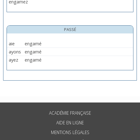
engamez
PASSÉ
aie
engamé
ayons
engamé
ayez
engamé
ACADÉMIE FRANÇAISE
AIDE EN LIGNE
MENTIONS LÉGALES