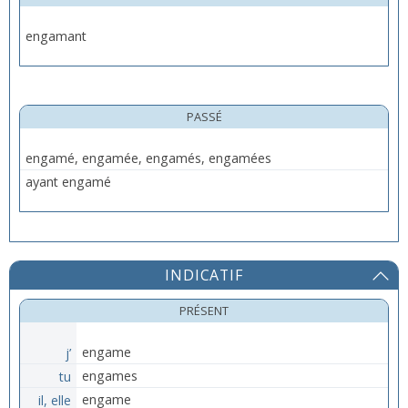
engamant
PASSÉ
engamé, engamée, engamés, engamées
ayant engamé
INDICATIF
PRÉSENT
j’
engame
tu
engames
il, elle
engame