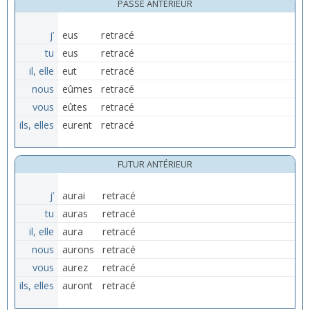
PASSÉ ANTÉRIEUR
j’
eus
retracé
tu
eus
retracé
il, elle
eut
retracé
nous
eûmes
retracé
vous
eûtes
retracé
ils, elles
eurent
retracé
FUTUR ANTÉRIEUR
j’
aurai
retracé
tu
auras
retracé
il, elle
aura
retracé
nous
aurons
retracé
vous
aurez
retracé
ils, elles
auront
retracé