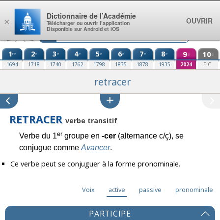
Aller au contenu
Dictionnaire de l’Académie
OUVRIR
×
Télécharger ou ouvrir l’application
Disponible sur Android et iOS
1
2
3
4
5
6
7
8
9
10
re
e
e
e
e
e
e
e
e
e
1694
1718
1740
1762
1798
1835
1878
1935
2024
E.C.
retracer
RETRACER
verbe transitif
er
Verbe du 1
groupe en
-cer
(alternance c/ç), se
conjugue comme
Avancer
.
Ce verbe peut se conjuguer à la forme pronominale.
Voix
active
passive
pronominale
PARTICIPE