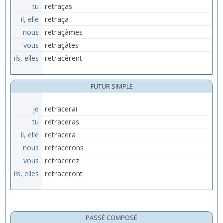
tu
retraças
il, elle
retraça
nous
retraçâmes
vous
retraçâtes
ils, elles
retracèrent
FUTUR SIMPLE
je
retracerai
tu
retraceras
il, elle
retracera
nous
retracerons
vous
retracerez
ils, elles
retraceront
PASSÉ COMPOSÉ