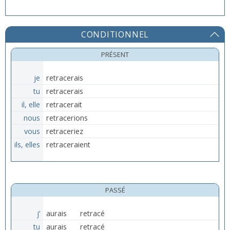
CONDITIONNEL
PRÉSENT
je
retracerais
tu
retracerais
il, elle
retracerait
nous
retracerions
vous
retraceriez
ils, elles
retraceraient
PASSÉ
j’
aurais
retracé
tu
aurais
retracé