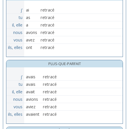
j’
ai
retracé
tu
as
retracé
il, elle
a
retracé
nous
avons
retracé
vous
avez
retracé
ils, elles
ont
retracé
PLUS-QUE-PARFAIT
j’
avais
retracé
tu
avais
retracé
il, elle
avait
retracé
nous
avions
retracé
vous
aviez
retracé
ils, elles
avaient
retracé