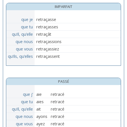
IMPARFAIT
que je
retraçasse
que tu
retraçasses
qu’il, qu’elle
retraçât
que nous
retraçassions
que vous
retraçassiez
qu’ils, qu’elles
retraçassent
PASSÉ
que j’
aie
retracé
que tu
aies
retracé
qu’il, qu’elle
ait
retracé
que nous
ayons
retracé
que vous
ayez
retracé