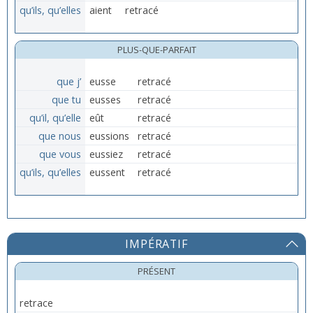
qu’ils, qu’elles
aient
retracé
PLUS-QUE-PARFAIT
que j’
eusse
retracé
que tu
eusses
retracé
qu’il, qu’elle
eût
retracé
que nous
eussions
retracé
que vous
eussiez
retracé
qu’ils, qu’elles
eussent
retracé
IMPÉRATIF
PRÉSENT
retrace