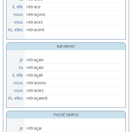
il, elle
retrace
nous
retraçons
vous
retracez
ils, elles
retracent
IMPARFAIT
je
retraçais
tu
retraçais
il, elle
retraçait
nous
retracions
vous
retraciez
ils, elles
retraçaient
PASSÉ SIMPLE
je
retraçai