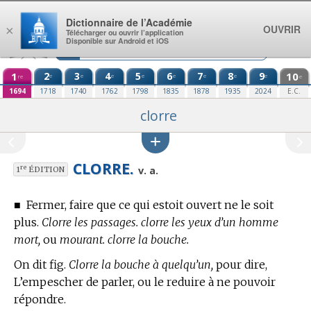
Aller au contenu
Dictionnaire de l’Académie
OUVRIR
×
Télécharger ou ouvrir l’application
Disponible sur Android et iOS
1
2
3
4
5
6
7
8
9
10
e
e
e
e
e
e
e
e
re
e
1694
1718
1740
1762
1798
1835
1878
1935
2024
E.C.
clorre
CLORRE.
re
v. a.
1
ÉDITION
■
Fermer, faire que ce qui estoit ouvert ne le soit
plus.
Clorre les passages. clorre les yeux d’un homme
mort,
ou
mourant. clorre la bouche.
On dit fig.
Clorre la bouche à quelqu’un,
pour dire,
L’empescher de parler, ou le reduire à ne pouvoir
répondre.