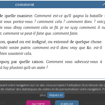
comment
 de quelle maniere.
Comment est-ce qu’il gagna la bataille 
t vous portez-vous ? comment cela ? comment donc ? voic
 je vous diray comment cela se fit. je ne sçay comment. il n
. comment se peut-il faire que. comment faire.
ion, quand on est indigné, ou estonné de quelque chose.
ahi vostre patrie. comment est-il donc vray que
&c.
est-il
ien soustenir cela.
rquoy, par quelle raison.
Comment vous adressez-vous à
luy plustost qu’à un autre ?
ivant votre navigation sur ce site, vous acceptez l’utilisation d’un témoin de
ur n’importe quel mot pour naviguer dans le dictionnaire.
n de réaliser des statistiques de visites et de personnaliser votre navigation. 
plus,
cliquez ici
.
AISE
AIDE EN LIGNE
MENTIONS LÉGALES
ACCESSIBILIT
J’ACCEPTE
JE REFUSE