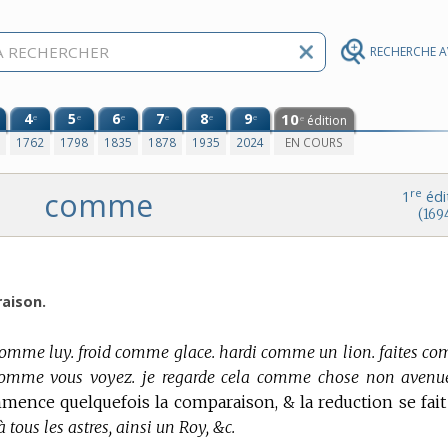
RECHERCHE 
4
5
6
7
8
9
10
e
e
e
e
e
e
édition
e
0
1762
1798
1835
1878
1935
2024
EN COURS
comme
re
1
édi
(169
aison.
t comme luy. froid comme glace. hardi comme un lion. faites c
 comme vous voyez. je regarde cela comme chose non avenuë
mence quelquefois la comparaison, & la reduction se fait
tous les astres, ainsi un Roy, &c.