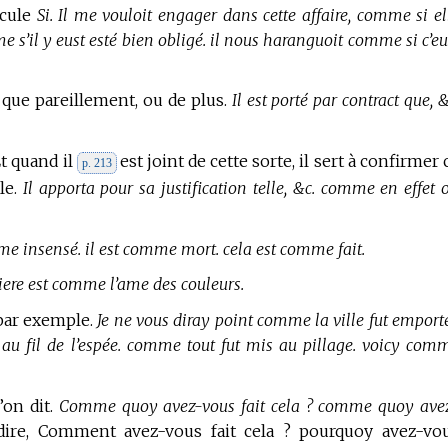
icule
Si. Il me vouloit engager dans cette affaire, comme si el
mme s’il y eust esté bien obligé. il nous haranguoit comme si c’eu
 que pareillement, ou de plus.
Il est porté par contract que, &
t quand il
est joint de cette sorte, il sert à confirmer 
p. 213
le.
Il apporta pour sa justification telle, &c. comme en effet 
me insensé. il est comme mort. cela est comme fait.
ere est comme l’ame des couleurs.
 par exemple.
Je ne vous diray point comme la ville fut emport
 au fil de l’espée. comme tout fut mis au pillage. voicy com
’on dit.
Comme quoy avez-vous fait cela ? comme quoy ave
ire, Comment avez-vous fait cela ? pourquoy avez-vo