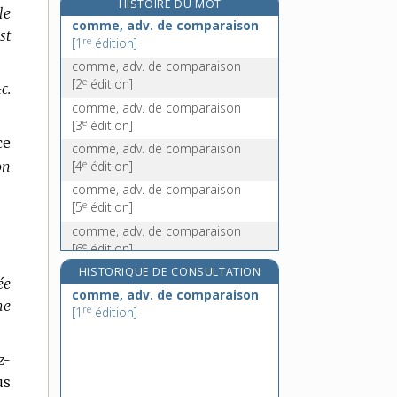
HISTOIRE DU MOT
le
commençant, -ante, n.
comme, adv. de comparaison
st
commencement, n. m.
re
[1
édition]
commencer, v. tr. et intr.
comme, adv. de comparaison
e
commendataire, adj.
[2
édition]
c.
comme, adv. de comparaison
e
[3
édition]
ce
comme, adv. de comparaison
e
[4
édition]
on
comme, adv. de comparaison
e
[5
édition]
comme, adv. de comparaison
e
[6
édition]
comme, adv. de comparaison
HISTORIQUE DE CONSULTATION
ée
e
[7
édition]
comme, adv. de comparaison
me
re
e
[1
édition]
comme [I], conj.
[8
édition]
e
comme [II], conj.
[8
édition]
e
comme, adv. et conj.
[9
édition]
z-
us