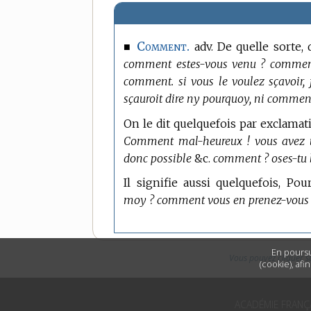
Comment.
■
adv. De quelle sorte,
comment estes-vous venu ? commen
comment. si vous le voulez sçavoir,
sçauroit dire ny pourquoy, ni comment
On le dit quelquefois par exclamat
Comment mal-heureux ! vous avez tr
donc possible
&c.
comment ? oses-tu b
Il signifie aussi quelquefois, Pou
moy ? comment vous en prenez-vous à 
En poursu
Vous pouvez cliquer s
(cookie), afi
ACADÉMIE FRANÇ