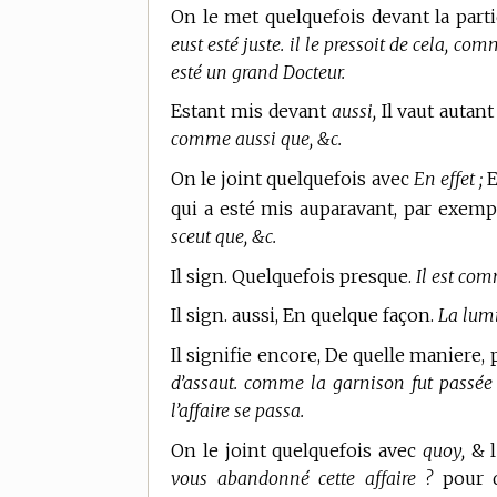
On le met quelquefois devant la part
eust esté juste. il le pressoit de cela, co
esté un grand Docteur.
Estant mis devant
aussi,
Il vaut autant
comme aussi que, &c.
On le joint quelquefois avec
En effet ;
E
qui a esté mis auparavant, par exemp
sceut que, &c.
Il sign. Quelquefois presque.
Il est com
Il sign. aussi, En quelque façon.
La lumi
Il signifie encore, De quelle maniere,
d’assaut. comme la garnison fut passée
l’affaire se passa.
On le joint quelquefois avec
quoy,
& l
vous abandonné cette affaire ?
pour d