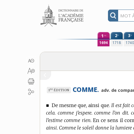
Aller au contenu
1
2
3
e
e
re
1694
1718
174
COMME.
re
adv. de compar
1
ÉDITION
■
De mesme que, ainsi que.
Il est fai
cela. comme j’espere. comme l’on dit.
l’estime comme rien.
En ce sens il com
ainsi. Comme le soleil donne la lumiere à 