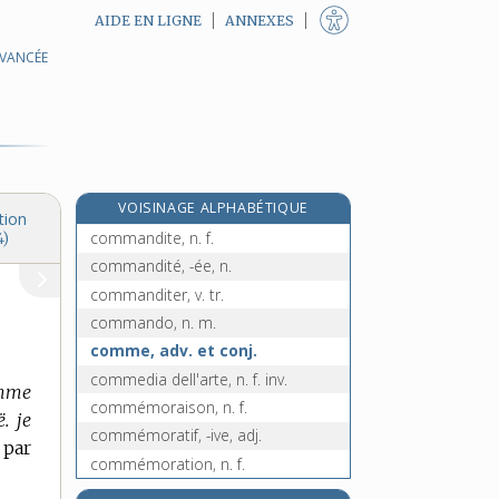
AIDE EN LIGNE
ANNEXES
AVANCÉE
commande, n. f.
commandement, n. m.
commander, v. tr.
commanderie, n. f.
commandeur, n. m.
VOISINAGE ALPHABÉTIQUE
commanditaire, n. m.
tion
commandite, n. f.
4)
commandité, -ée, n.
commanditer, v. tr.
commando, n. m.
comme, adv. et conj.
commedia dell'arte, n. f. inv.
omme
commémoraison, n. f.
. je
commémoratif, -ive, adj.
 par
commémoration, n. f.
commémorer, v. tr.