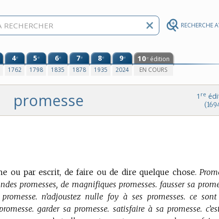
RECHERCHE 
4
5
6
7
8
9
10
e
e
e
e
e
e
édition
e
0
1762
1798
1835
1878
1935
2024
EN COURS
promesse
re
1
édi
(169
 ou par escrit, de faire ou de dire quelque chose.
Prom
grandes promesses, de magnifiques promesses. fausser sa prome
romesse. n’adjoustez nulle foy à ses promesses. ce sont
promesse. garder sa promesse. satisfaire à sa promesse. c’es