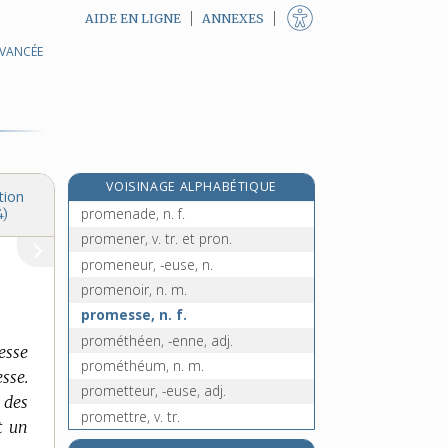
AIDE EN LIGNE
ANNEXES
AVANCÉE
prolongateur, n. m.
prolongation, n. f.
prolonge, n. f.
prolongeable, adj.
prolongement, n. m.
VOISINAGE ALPHABÉTIQUE
prolonger, v. tr.
tion
promenade, n. f.
4)
promener, v. tr. et pron.
promeneur, -euse, n.
promenoir, n. m.
promesse, n. f.
prométhéen, -enne, adj.
esse
prométhéum, n. m.
sse.
prometteur, -euse, adj.
 des
promettre, v. tr.
t un
e
prominence, n. f.
[7
édition]