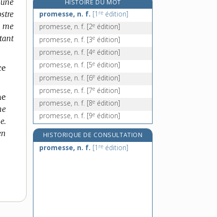
 une
HISTOIRE DU MOT
e
prominent, ente, adj.
[7
édition]
re
stre
promesse, n. f.
[1
édition]
e
prominer, v. intr.
[7
édition]
e
. me
promesse, n. f.
[2
édition]
promis, -ise, adj.
tant
e
promesse, n. f.
[3
édition]
promiscuité, n. f.
e
promesse, n. f.
[4
édition]
e
promesse, n. f.
[5
édition]
ce
e
promesse, n. f.
[6
édition]
e
promesse, n. f.
[7
édition]
me
e
promesse, n. f.
[8
édition]
ne
e
promesse, n. f.
[9
édition]
e.
en
HISTORIQUE DE CONSULTATION
re
promesse, n. f.
[1
édition]