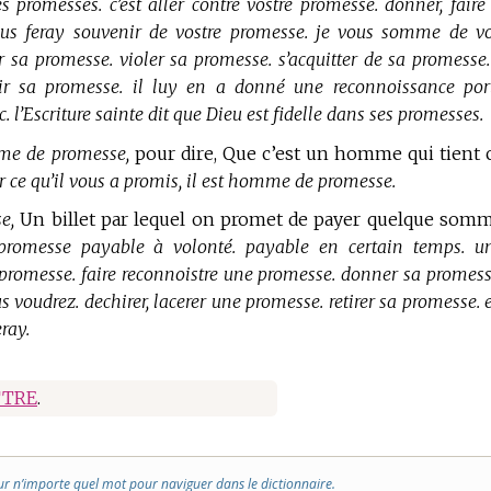
promesses. c’est aller contre vostre promesse. donner, faire
ous feray souvenir de vostre promesse. je vous somme de vo
 sa promesse. violer sa promesse. s’acquitter de sa promesse
ir sa promesse. il luy en a donné une reconnoissance por
. l’Escriture sainte dit que Dieu est fidelle dans ses promesses.
me de promesse,
pour dire, Que c’est un homme qui tient 
r ce qu’il vous a promis, il est homme de promesse.
e,
Un billet par lequel on promet de payer quelque som
 promesse payable à volonté. payable en certain temps. u
 promesse. faire reconnoistre une promesse. donner sa promess
voudrez. dechirer, lacerer une promesse. retirer sa promesse. 
ray.
TRE
.
ur n’importe quel mot pour naviguer dans le dictionnaire.