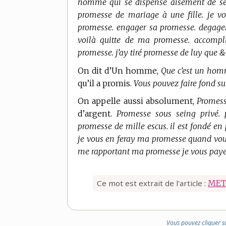
homme qui se dispense aisément de ses 
promesse de mariage à une fille. je v
promesse. engager sa promesse. degager
voilà quitte de ma promesse. accompl
promesse. j’ay tiré promesse de luy que &c
On dit d’Un homme,
Que c’est un hom
qu’il a promis.
Vous pouvez faire fond su
On appelle aussi absolument,
Promess
d’argent.
Promesse sous seing privé.
promesse de mille escus. il est fondé en
je vous en feray ma promesse quand vous 
me rapportant ma promesse je vous paye
Ce mot est extrait de l'article :
MET
Vous pouvez cliquer s