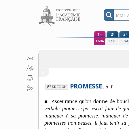
Aller au contenu
1
2
3
e
e
re
1694
1718
174
PROMESSE.
re
s. f.
1
ÉDITION
■
Asseurance qu’on donne de bouche
verbale. promesse par escrit. faire de 
manquer à sa promesse. manquer de p
promesses trompeuses. il faut tenir sa 