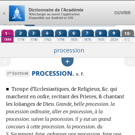
Aller au contenu
Dictionnaire de l’Académie
OUVRIR
×
Télécharger ou ouvrir l’application
Disponible sur Android et iOS
1
2
3
4
5
6
7
8
9
10
e
e
e
e
e
e
e
e
re
e
1694
1718
1740
1762
1798
1835
1878
1935
2024
E.C.
procession
PROCESSION.
re
s. f.
1
ÉDITION
■
Troupe d’Ecclesiastiques, de Religieux, &c. qui
marchent en ordre, recitant des Prieres, & chantant
les loüanges de Dieu.
Grande, belle procession. la
procession ordinaire, aller en procession, à la
procession. suivre la procession. il y eut un grand
concours à cette procession. la procession. du
S. Sacrement. faire, ordonner une procession. faire une