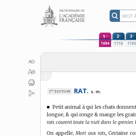
Aller au contenu
1
2
3
e
e
re
1694
1718
174
RAT.
re
s. m.
1
ÉDITION
■
Petit animal à qui les chats donnent
longue, & qui ronge & mange les grains,
rats courent toute la nuit dans le grenier. il
On appelle,
Mort aux rats,
Certaine com