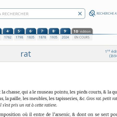
RECHERCHE 
4
5
6
7
8
9
10
e
e
e
e
e
e
édition
e
0
1762
1798
1835
1878
1935
2024
EN COURS
rat
re
1
édi
(169
 la chasse, qui a le museau pointu, les pieds courts, & la q
 la paille, les meubles, les tapisseries, &c.
Gros rat. petit rat
 s’est pris un rat à cette ratiere.
position où il entre de l’arsenic, & dont on se sert po