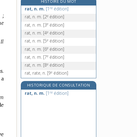
HISTOIRE DU MOT
rataplan !, interj.
re
rat, n. m.
[1
édition]
ratapoil, n. m.
 ;
e
rat, n. m.
[2
édition]
ratatiné, -ée, adj.
me
e
rat, n. m.
[3
édition]
ratatiner, v. tr.
e
rat, n. m.
[4
édition]
e
rat, n. m.
[5
édition]
.
Il
e
rat, n. m.
[6
édition]
e
rat, n. m.
[7
édition]
e
rat, n. m.
[8
édition]
s.
e
rat, rate, n.
[9
édition]
 a
HISTORIQUE DE CONSULTATION
re
rat, n. m.
[1
édition]
en
de
ye