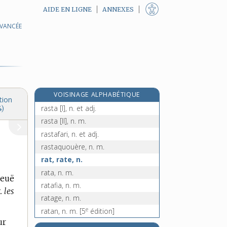
AIDE EN LIGNE
ANNEXES
AVANCÉE
rassortiment, n. m.
rassortir, v. tr.
e
rassoté, ée, p. p.
[4
édition]
rassoter, v. tr.
rassurant, -ante, adj.
VOISINAGE ALPHABÉTIQUE
rassurer, v. tr.
tion
rasta [I], n. et adj.
4)
rasta [II], n. m.
rastafari, n. et adj.
rastaquouère, n. m.
rat, rate, n.
rata, n. m.
ueuë
ratafia, n. m.
. les
ratage, n. m.
e
ratan, n. m.
[5
édition]
ur
ratanhia, n. m.