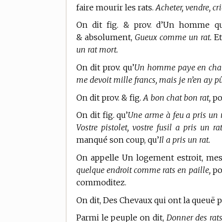
faire mourir les rats.
Acheter, vendre, cri
On dit fig. & prov. d’Un homme qui
& absolument,
Gueux comme un rat.
Et
un rat mort.
On dit prov. qu’
Un homme paye en chats
me devoit mille francs, mais je n’en ay pû 
On dit prov. & fig.
A bon chat bon rat,
pou
On dit fig. qu’
Une arme à feu a pris un r
Vostre pistolet, vostre fusil a pris un rat
manqué son coup, qu’
Il a pris un rat.
On appelle Un logement estroit, mes
quelque endroit comme rats en paille,
pou
commoditez.
On dit, Des Chevaux qui ont la queuë pe
Parmi le peuple on dit,
Donner des rats