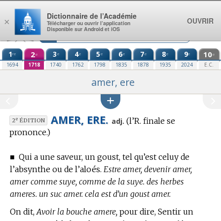
Aller au contenu
Dictionnaire de l’Académie
OUVRIR
×
Télécharger ou ouvrir l’application
Disponible sur Android et iOS
1
2
3
4
5
6
7
8
9
10
re
e
e
e
e
e
e
e
e
e
1694
1718
1740
1762
1798
1835
1878
1935
2024
E.C.
amer, ere
AMER, ERE.
(l’R. finale se
e
adj.
2
ÉDITION
prononce.)
■
Qui a une saveur, un goust, tel qu’est celuy de
l’absynthe ou de l’aloés.
Estre amer, devenir amer,
amer comme suye, comme de la suye. des herbes
ameres. un suc amer. cela est d’un goust amer.
On dit,
Avoir la bouche amere,
pour dire, Sentir un