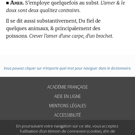
Amer.
■
S’employe quelquefois au subst.
L’amer & le
doux sont deux qualitez contraires.
Il se dit aussi substantivement, Du fiel de
quelques animaux, & principalement des
poissons.
Crever l’amer d’une carpe, d’un brochet.
Vous pouvez cliquer sur n’importe quel mot pour naviguer dans le dictionnaire.
ACADÉMIE FRANÇAISE
AIDE EN LIGNE
MENTIONS LÉGALES
ACCESSIBILITÉ
CONTACTS
En poursuivant votre navigation sur ce site, vous acceptez
l’utilisation d’un témoin de connexion (cookie), afin de