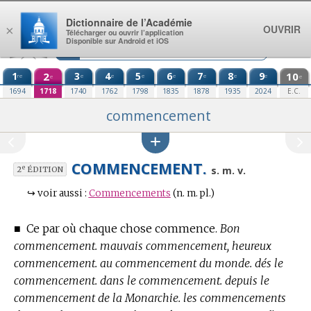
Aller au contenu
Dictionnaire de l’Académie
OUVRIR
×
Télécharger ou ouvrir l’application
Disponible sur Android et iOS
1
2
3
4
5
6
7
8
9
10
re
e
e
e
e
e
e
e
e
e
1694
1718
1740
1762
1798
1835
1878
1935
2024
E.C.
commencement
COMMENCEMENT.
e
s. m. v.
2
ÉDITION
↪
voir aussi :
Commencements
(n. m. pl.)
■
Ce par où chaque chose commence.
Bon
commencement. mauvais commencement, heureux
commencement. au commencement du monde. dés le
commencement. dans le commencement. depuis le
commencement de la Monarchie. les commencements