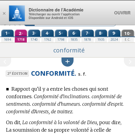
Aller au contenu
Dictionnaire de l’Académie
OUVRIR
×
Télécharger ou ouvrir l’application
Disponible sur Android et iOS
1
2
3
4
5
6
7
8
9
10
re
e
e
e
e
e
e
e
e
e
1694
1718
1740
1762
1798
1835
1878
1935
2024
E.C.
conformité
CONFORMITÉ.
e
s. f.
2
ÉDITION
■
Rapport qu’il y a entre les choses qui sont
conformes.
Conformité d’inclinations. conformité de
sentiments. conformité d’humeurs. conformité d’esprit.
conformité d’Arrests, de traittez.
On dit,
La conformité à la volonté de Dieu,
pour dire,
La soumission de sa propre volonté à celle de