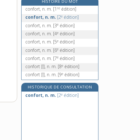
HISTOIRE DU MOT
e
confortation, n. f.
[7
édition]
re
confort, n. m.
[1
édition]
conforter, v. tr.
e
confort, n. m.
[2
édition]
confraternel, -elle, adj.
e
confort, n. m.
[3
édition]
confraternité, n. f.
e
confort, n. m.
[4
édition]
e
confort, n. m.
[5
édition]
e
confort, n. m.
[6
édition]
e
confort, n. m.
[7
édition]
e
confort [I], n. m.
[8
édition]
e
confort [I], n. m.
[9
édition]
HISTORIQUE DE CONSULTATION
e
confort, n. m.
[2
édition]