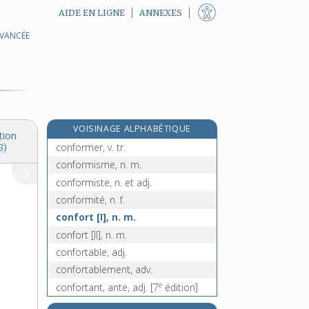
AIDE EN LIGNE
ANNEXES
AVANCÉE
confondant, -ante, adj.
confondre, v. tr.
conformateur, n. m.
conformation, n. f.
conforme, adj.
VOISINAGE ALPHABÉTIQUE
conformément, adv.
tion
conformer, v. tr.
8)
conformisme, n. m.
conformiste, n. et adj.
conformité, n. f.
confort [I], n. m.
confort [II], n. m.
confortable, adj.
confortablement, adv.
e
confortant, ante, adj.
[7
édition]
e
confortatif, ive, adj.
[7
édition]