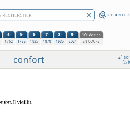
RECHERCHE 
4
5
6
7
8
9
10
e
e
e
e
e
e
édition
e
0
1762
1798
1835
1878
1935
2024
EN COURS
confort
e
2
édi
(171
nfort.
Il vieillit.