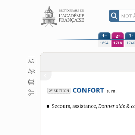
Aller au contenu
1
2
3
re
e
e
1694
1718
174
CONFORT
e
s. m.
2
ÉDITION
■
Secours, assistance,
Donner aide & co