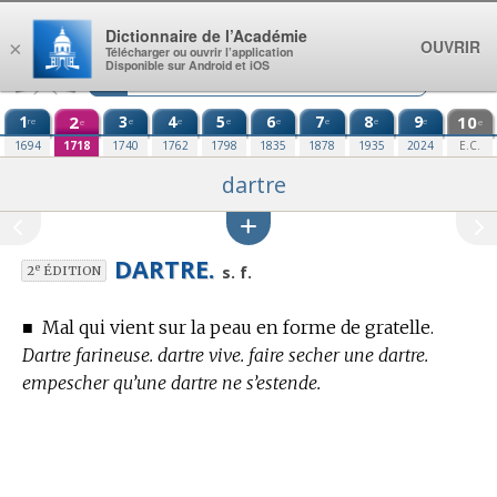
Aller au contenu
Dictionnaire de l’Académie
OUVRIR
×
Télécharger ou ouvrir l’application
Disponible sur Android et iOS
1
2
3
4
5
6
7
8
9
10
re
e
e
e
e
e
e
e
e
e
1694
1718
1740
1762
1798
1835
1878
1935
2024
E.C.
dartre
DARTRE.
e
s. f.
2
ÉDITION
■
Mal qui vient sur la peau en forme de gratelle.
Dartre farineuse. dartre vive. faire secher une dartre.
empescher qu’une dartre ne s’estende.