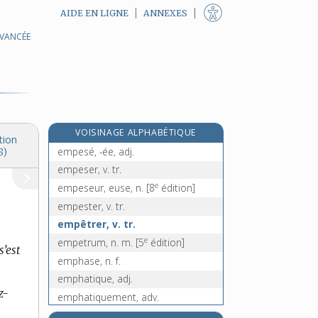
AIDE EN LIGNE
ANNEXES
AVANCÉE
empenne, n. f.
e
empennelle, n. f.
[4
édition]
empenner, v. tr.
empereur, n. m.
emperler, v. tr.
VOISINAGE ALPHABÉTIQUE
empesage, n. m.
tion
empesé, -ée, adj.
8)
empeser, v. tr.
e
empeseur, euse, n.
[8
édition]
empester, v. tr.
empêtrer, v. tr.
e
empetrum, n. m.
[5
édition]
s’est
emphase, n. f.
emphatique, adj.
z-
emphatiquement, adv.
e
emphractique, adj.
[4
édition]