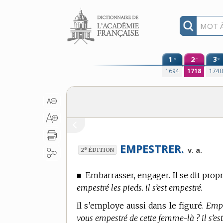
Aller au contenu
1
2
3
re
e
e
1694
1718
174
EMPESTRER.
e
v. a.
2
ÉDITION
■
Embarrasser, engager. Il se dit prop
empestré les pieds. il s’est empestré.
Il s’employe aussi dans le figuré.
Empe
vous empestré de cette femme-là ? il s’es