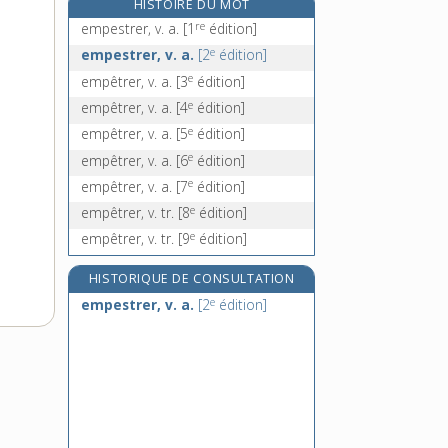
HISTOIRE DU MOT
emphysémateux, -euse, adj.
re
empestrer, v. a.
[1
édition]
emphysème, n. m.
e
empestrer, v. a.
[2
édition]
emphytéose, n. f.
e
empêtrer, v. a.
[3
édition]
emphytéote, n.
e
empêtrer, v. a.
[4
édition]
e
empêtrer, v. a.
[5
édition]
e
empêtrer, v. a.
[6
édition]
e
empêtrer, v. a.
[7
édition]
e
empêtrer, v. tr.
[8
édition]
e
empêtrer, v. tr.
[9
édition]
HISTORIQUE DE CONSULTATION
e
empestrer, v. a.
[2
édition]