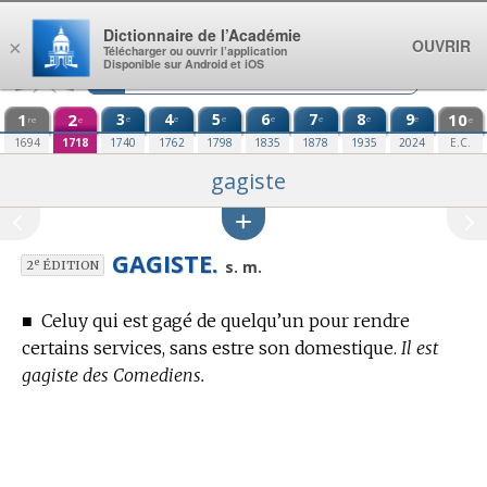
Aller au contenu
Dictionnaire de l’Académie
OUVRIR
×
Télécharger ou ouvrir l’application
Disponible sur Android et iOS
1
2
3
4
5
6
7
8
9
10
e
e
e
e
e
e
e
re
e
e
1694
1718
1740
1762
1798
1835
1878
1935
2024
E.C.
gagiste
GAGISTE.
e
s. m.
2
ÉDITION
■
Celuy qui est gagé de quelqu’un pour rendre
certains services, sans estre son domestique.
Il est
gagiste des Comediens.