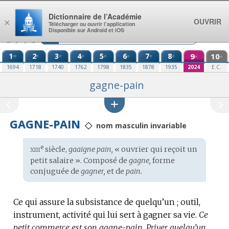
Aller au contenu
Dictionnaire de l’Académie
OUVRIR
×
Télécharger ou ouvrir l’application
Disponible sur Android et iOS
1
2
3
4
5
6
7
8
9
10
re
e
e
e
e
e
e
e
e
e
1694
1718
1740
1762
1798
1835
1878
1935
2024
E.C.
gagne-pain
GAGNE-PAIN
◇
nom masculin invariable
xiii
e
Étymologie
siècle,
gaaigne pain,
« ouvrier qui reçoit un
:
petit salaire ». Composé de
gagne,
forme
conjuguée de
gagner,
et de
pain.
Ce qui assure la subsistance de quelqu’un ; outil,
instrument, activité qui lui sert à gagner sa vie.
Ce
petit commerce est son gagne-pain.
Priver quelqu’un