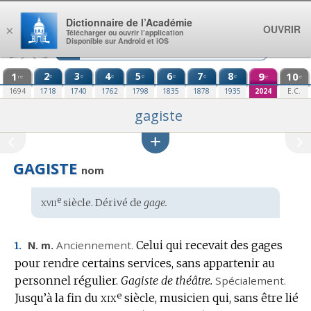
Aller au contenu
Dictionnaire de l’Académie
OUVRIR
×
Télécharger ou ouvrir l’application
Disponible sur Android et iOS
1
2
3
4
5
6
7
8
9
10
e
e
e
e
e
e
e
re
e
e
1694
1718
1740
1762
1798
1835
1878
1935
2024
E.C.
gagiste
GAGISTE
nom
xvii
e
Étymologie
siècle. Dérivé de
gage.
:
Anciennement.
Celui qui recevait des gages
N. m.
1.
pour rendre certains services, sans appartenir au
personnel régulier.
Gagiste de théâtre.
Spécialement.
e
xix
Jusqu’à la fin du
siècle, musicien qui, sans être lié