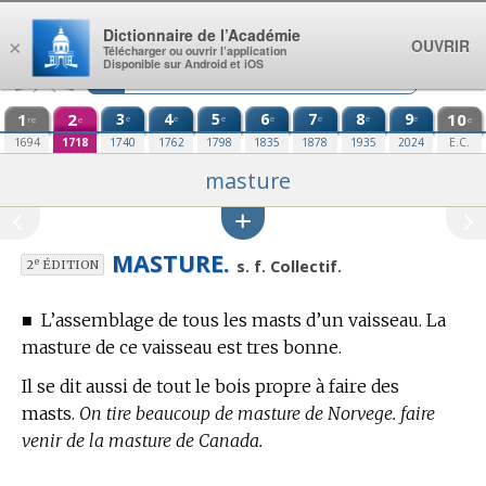
Aller au contenu
Dictionnaire de l’Académie
OUVRIR
×
Télécharger ou ouvrir l’application
Disponible sur Android et iOS
1
2
3
4
5
6
7
8
9
10
e
e
e
e
e
e
e
re
e
e
1694
1718
1740
1762
1798
1835
1878
1935
2024
E.C.
masture
MASTURE.
e
s. f. Collectif.
2
ÉDITION
■
L’assemblage de tous les masts d’un vaisseau. La
masture de ce vaisseau est tres bonne.
Il se dit aussi de tout le bois propre à faire des
masts.
On tire beaucoup de masture de Norvege. faire
venir de la masture de Canada.