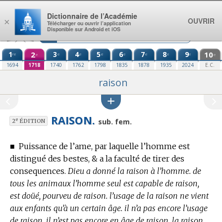
Aller au contenu
Dictionnaire de l’Académie
OUVRIR
×
Télécharger ou ouvrir l’application
Disponible sur Android et iOS
1
2
3
4
5
6
7
8
9
10
re
e
e
e
e
e
e
e
e
e
1694
1718
1740
1762
1798
1835
1878
1935
2024
E.C.
raison
RAISON.
e
sub. fem.
2
ÉDITION
■
Puissance de l’ame, par laquelle l’homme est
distingué des bestes, & a la faculté de tirer des
consequences.
Dieu a donné la raison à l’homme. de
tous les animaux l’homme seul est capable de raison,
est doüé, pourveu de raison. l’usage de la raison ne vient
aux enfants qu’à un certain âge. il n’a pas encore l’usage
de raison. il n’est pas encore en âge de raison. la raison