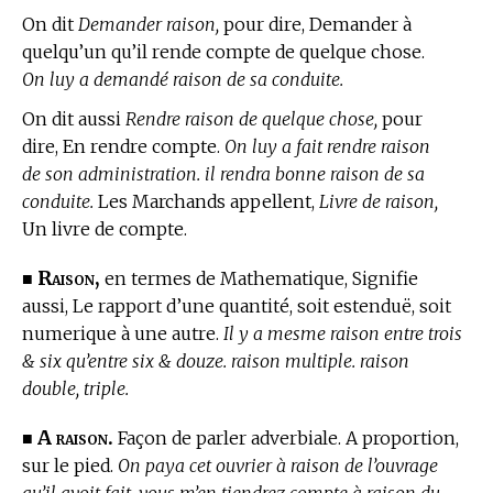
On dit
Demander raison,
pour dire, Demander à
quelqu’un qu’il rende compte de quelque chose.
On luy a demandé raison de sa conduite.
On dit aussi
Rendre raison de quelque chose,
pour
dire, En rendre compte.
On luy a fait rendre raison
de son administration. il rendra bonne raison de sa
conduite.
Les Marchands appellent,
Livre de raison,
Un livre de compte.
Raison,
■
en
termes de Mathematique,
Signifie
aussi, Le rapport d’une quantité, soit estenduë, soit
numerique à une autre.
Il y a mesme raison entre trois
& six qu’entre six & douze. raison multiple. raison
double, triple.
A raison.
■
Façon de parler adverbiale. A proportion,
sur le pied.
On paya cet ouvrier à raison de l’ouvrage
qu’il avoit fait. vous m’en tiendrez compte à raison du