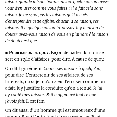
raison. grande raison. bonne raison. quelle raison avez-
vous d’en user comme vous faites ? il a fait cela sans
raison. je ne sçay pas les raisons qu’il a euës
d’entreprendre cette affaire. chacun a sa raison, ses
raisons. il a quelque raison là-dessus. il y a raison de
douter. avez-vous raison de vous en plaindre ? la raison
de douter est que …
Pour raison de quoy.
■
Façon de parler dont on se
sert
en style d’affaires,
pour dire, A cause de quoy.
On dit figurément,
Conter ses raisons à quelqu’un,
pour dire, L’entretenir de ses affaires, de ses
interests, du sujet qu’on a eu d’en user comme on
a fait, luy justifier la conduite qu’on a tenuë.
Je lui
ay conté mes raisons, & il a approuvé tout ce que
j’avois fait.
Il est fam.
On dit aussi d’Un homme qui est amoureux d’une
femme, & qui l’entretient de sa passion, qu’
Il lui