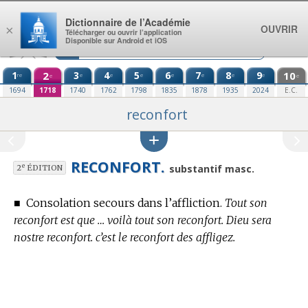
Aller au contenu
Dictionnaire de l’Académie
OUVRIR
×
Télécharger ou ouvrir l’application
Disponible sur Android et iOS
1
2
3
4
5
6
7
8
9
10
re
e
e
e
e
e
e
e
e
e
1694
1718
1740
1762
1798
1835
1878
1935
2024
E.C.
reconfort
RECONFORT.
e
substantif masc.
2
ÉDITION
■
Consolation secours dans l’affliction.
Tout son
reconfort est que … voilà tout son reconfort. Dieu sera
nostre reconfort. c’est le reconfort des affligez.