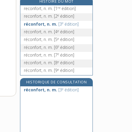
HISTOIRE DU MOT
reconnaissable, adj.
re
reconfort, n. m.
[1
édition]
reconnaissance, n. f.
e
reconfort, n. m.
[2
édition]
reconnaissant, -ante, adj.
e
réconfort, n. m.
[3
édition]
reconnaître, v. tr.
e
réconfort, n. m.
[4
édition]
e
réconfort, n. m.
[5
édition]
e
réconfort, n. m.
[6
édition]
e
réconfort, n. m.
[7
édition]
e
réconfort, n. m.
[8
édition]
e
réconfort, n. m.
[9
édition]
HISTORIQUE DE CONSULTATION
e
réconfort, n. m.
[3
édition]