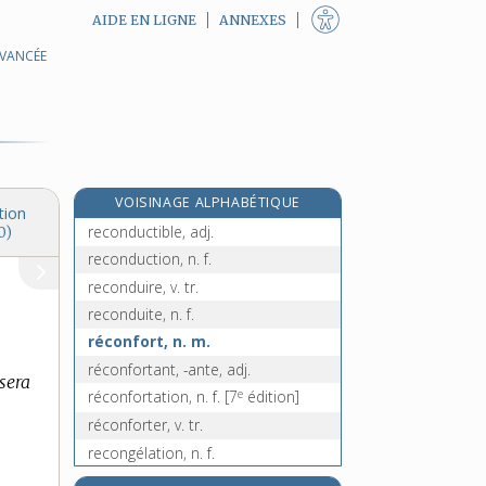
AIDE EN LIGNE
ANNEXES
AVANCÉE
réconciliable, adj.
réconciliateur, -trice, n.
réconciliation, n. f.
réconcilier, v. tr.
reconditionnement, n. m.
VOISINAGE ALPHABÉTIQUE
reconditionner, v. tr. direct
tion
reconductible, adj.
0)
reconduction, n. f.
reconduire, v. tr.
reconduite, n. f.
réconfort, n. m.
réconfortant, -ante, adj.
sera
e
réconfortation, n. f.
[7
édition]
réconforter, v. tr.
recongélation, n. f.
recongeler, v. tr.