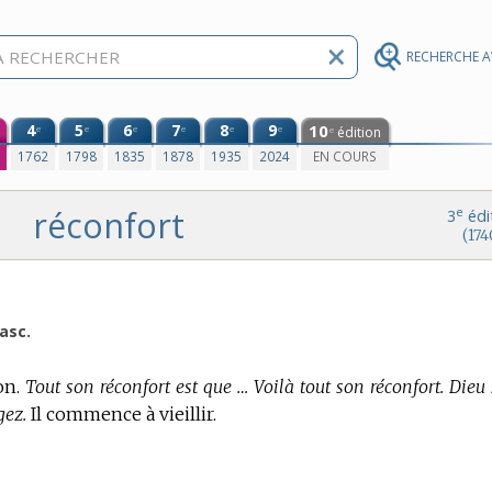
RECHERCHE 
4
5
6
7
8
9
10
e
e
e
e
e
e
édition
e
0
1762
1798
1835
1878
1935
2024
EN COURS
réconfort
e
3
édi
(174
asc.
on.
Tout son réconfort est que … Voilà tout son réconfort. Dieu 
gez.
Il commence à vieillir.