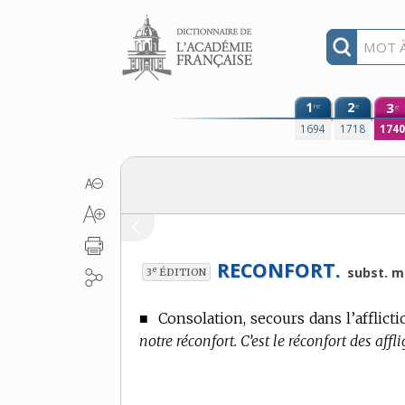
Aller au contenu
1
2
3
re
e
e
1694
1718
174
RECONFORT.
e
subst. m
3
ÉDITION
■
Consolation, secours dans l’afflicti
notre réconfort. C’est le réconfort des affli