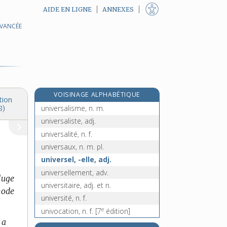
AIDE EN LIGNE
ANNEXES
AVANCÉE
unité, n. f.
unitif, -ive, adj.
univalve, adj.
univers, n. m.
universalisation, n. f.
VOISINAGE ALPHABÉTIQUE
universaliser, v. tr.
tion
universalisme, n. m.
8)
universaliste, adj.
universalité, n. f.
universaux, n. m. pl.
universel, -elle, adj.
universellement, adv.
luge
universitaire, adj. et n.
hode
université, n. f.
e
univocation, n. f.
[7
édition]
 a
univocité, n. f.