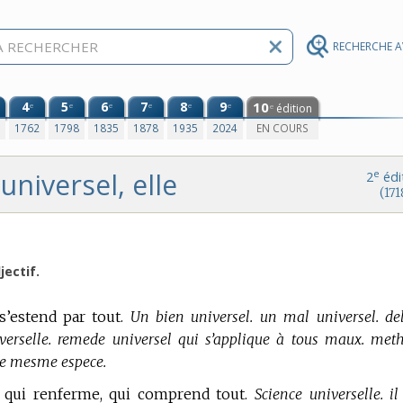
RECHERCHE 
4
5
6
7
8
9
10
e
e
e
e
e
e
édition
e
0
1762
1798
1835
1878
1935
2024
EN COURS
universel, elle
e
2
édi
(171
jectif.
s’estend par tout.
Un bien universel. un mal universel. de
niverselle. remede universel qui s’applique à tous maux. met
 de mesme espece.
e, qui renferme, qui comprend tout.
Science universelle. il