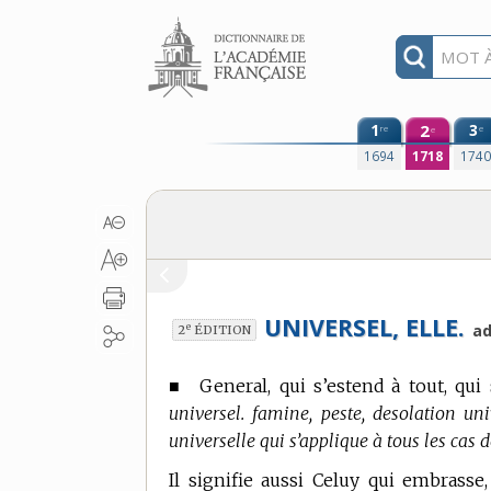
Aller au contenu
1
2
3
re
e
e
1694
1718
174
UNIVERSEL, ELLE.
e
ad
2
ÉDITION
■
General, qui s’estend à tout, qui 
universel. famine, peste, desolation u
universelle qui s’applique à tous les cas
Il signifie aussi Celuy qui embrass