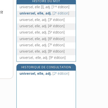
HISTOIRE DU MOT
univoque, adj.
re
universel, elle [I], adj.
[1
édition]
untel, unetelle, pr. indéf. sing.
it
e
universel, elle, adj.
[2
édition]
upas, n. m.
e
universel, elle, adj.
[3
édition]
uppercut, n. m.
e
universel, elle, adj.
[4
édition]
e
universel, elle, adj.
[5
édition]
e
universel, elle, adj.
[6
édition]
e
universel, elle, adj.
[7
édition]
e
universel, elle, adj.
[8
édition]
e
universel, -elle, adj.
[9
édition]
HISTORIQUE DE CONSULTATION
e
universel, elle, adj.
[2
édition]