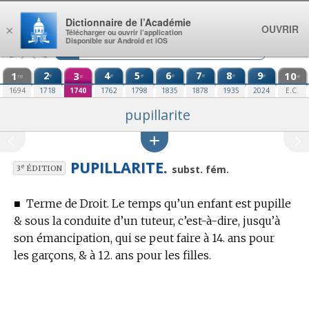
Aller au contenu
Dictionnaire de l’Académie
OUVRIR
×
Télécharger ou ouvrir l’application
Disponible sur Android et iOS
1
2
3
4
5
6
7
8
9
10
e
e
e
e
e
e
e
re
e
e
1694
1718
1740
1762
1798
1835
1878
1935
2024
E.C.
pupillarite
PUPILLARITE.
e
subst. fém.
3
ÉDITION
■
Terme de Droit.
Le temps qu’un enfant est pupille
& sous la conduite d’un tuteur, c’est-à-dire, jusqu’à
son émancipation, qui se peut faire à 14.
ans pour
les garçons, & à 12. ans pour les filles.