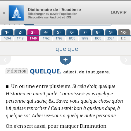
Aller au contenu
Dictionnaire de l’Académie
OUVRIR
×
Télécharger ou ouvrir l’application
Disponible sur Android et iOS
1
2
3
4
5
6
7
8
9
10
re
e
e
e
e
e
e
e
e
e
1694
1718
1740
1762
1798
1835
1878
1935
2024
E.C.
quelque
QUELQUE.
e
adject. de tout genre.
3
ÉDITION
■
Un ou une entre plusieurs.
Si cela étoit, quelque
Historien en auroit parlé. Connoissez-vous quelque
personne qui sache, &c. Savez-vous quelque chose qu’on
lui puisse reprocher ? Cela seroit bon à quelque dupe, à
quelque sot. Adressez-vous à quelque autre personne.
On s’en sert aussi, pour marquer Diminution