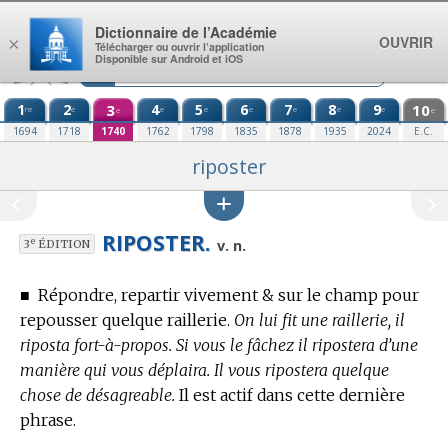
Aller au contenu
Dictionnaire de l’Académie
OUVRIR
×
Télécharger ou ouvrir l’application
Disponible sur Android et iOS
1
2
3
4
5
6
7
8
9
10
re
e
e
e
e
e
e
e
e
e
1694
1718
1740
1762
1798
1835
1878
1935
2024
E.C.
riposter
RIPOSTER.
e
v. n.
3
ÉDITION
■
Répondre, repartir vivement & sur le champ pour
repousser quelque raillerie.
On lui fit une raillerie, il
riposta fort-à-propos. Si vous le fâchez il ripostera d’une
manière qui vous déplaira. Il vous ripostera quelque
chose de désagreable.
Il est actif dans cette dernière
phrase.