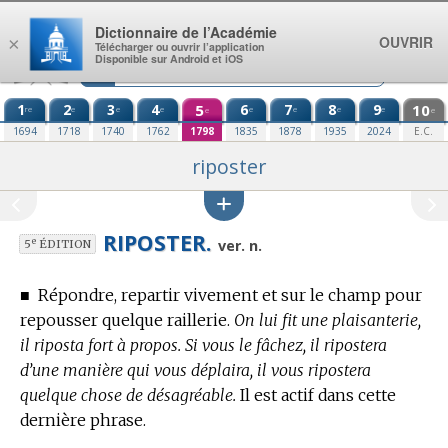
Aller au contenu
Dictionnaire de l’Académie
OUVRIR
×
Télécharger ou ouvrir l’application
Disponible sur Android et iOS
1
2
3
4
5
6
7
8
9
10
re
e
e
e
e
e
e
e
e
e
1694
1718
1740
1762
1798
1835
1878
1935
2024
E.C.
riposter
RIPOSTER.
e
ver. n.
5
ÉDITION
■
Répondre, repartir vivement et sur le champ pour
repousser quelque raillerie.
On lui fit une plaisanterie,
il riposta fort à propos. Si vous le fâchez, il ripostera
d’une manière qui vous déplaira, il vous ripostera
quelque chose de désagréable.
Il est actif dans cette
dernière phrase.