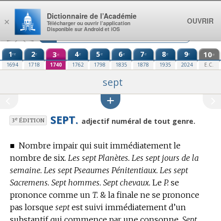
Aller au contenu
Dictionnaire de l’Académie
OUVRIR
×
Télécharger ou ouvrir l’application
Disponible sur Android et iOS
1
2
3
4
5
6
7
8
9
10
re
e
e
e
e
e
e
e
e
e
1694
1718
1740
1762
1798
1835
1878
1935
2024
E.C.
sept
SEPT.
e
adjectif numéral de tout genre.
3
ÉDITION
■
Nombre impair qui suit immédiatement le
nombre de six.
Les sept Planètes. Les sept jours de la
semaine. Les sept Pseaumes Pénitentiaux. Les sept
Sacremens. Sept hommes. Sept chevaux.
Le
P.
se
prononce comme un
T.
& la finale ne se prononce
pas lorsque
sept
est suivi immédiatement d’un
substantif qui commence par une consonne.
Sept