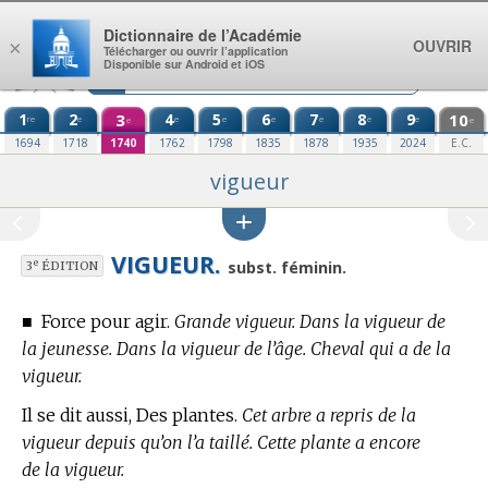
Aller au contenu
Dictionnaire de l’Académie
OUVRIR
×
Télécharger ou ouvrir l’application
Disponible sur Android et iOS
1
2
3
4
5
6
7
8
9
10
re
e
e
e
e
e
e
e
e
e
1694
1718
1740
1762
1798
1835
1878
1935
2024
E.C.
vigueur
VIGUEUR.
e
subst. féminin.
3
ÉDITION
■
Force pour agir.
Grande vigueur. Dans la vigueur de
la jeunesse. Dans la vigueur de l’âge. Cheval qui a de la
vigueur.
Il se dit aussi, Des plantes.
Cet arbre a repris de la
vigueur depuis qu’on l’a taillé. Cette plante a encore
de la vigueur.