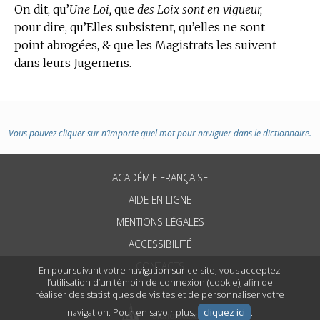
On dit, qu’
Une Loi,
que
des Loix sont en vigueur,
pour dire, qu’Elles subsistent, qu’elles ne sont
point abrogées, & que les Magistrats les suivent
dans leurs Jugemens.
Vous pouvez cliquer sur n’importe quel mot pour naviguer dans le dictionnaire.
ACADÉMIE FRANÇAISE
AIDE EN LIGNE
MENTIONS LÉGALES
ACCESSIBILITÉ
CONTACTS
En poursuivant votre navigation sur ce site, vous acceptez
l’utilisation d’un témoin de connexion (cookie), afin de
réaliser des statistiques de visites et de personnaliser votre
navigation. Pour en savoir plus,
cliquez ici
.