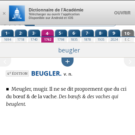
Aller au contenu
Dictionnaire de l’Académie
OUVRIR
×
Télécharger ou ouvrir l’application
Disponible sur Android et iOS
1
2
3
4
5
6
7
8
9
10
re
e
e
e
e
e
e
e
e
e
1694
1718
1740
1762
1798
1835
1878
1935
2024
E.C.
beugler
BEUGLER.
e
v. n.
4
ÉDITION
■
Meugler, mugir. Il ne se dit proprement que du cri
du bœuf & de la vache.
Des bœufs & des vaches qui
beuglent.