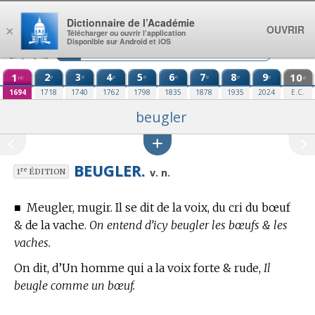
Aller au contenu
Dictionnaire de l’Académie
OUVRIR
×
Télécharger ou ouvrir l’application
Disponible sur Android et iOS
1
2
3
4
5
6
7
8
9
10
e
e
e
e
e
e
e
e
re
e
1694
1718
1740
1762
1798
1835
1878
1935
2024
E.C.
beugler
BEUGLER.
re
v. n.
1
ÉDITION
■
Meugler, mugir. Il se dit de la voix, du cri du bœuf
& de la vache.
On entend d’icy beugler les bœufs & les
vaches.
On dit, d’Un homme qui a la voix forte & rude,
Il
beugle comme un bœuf.