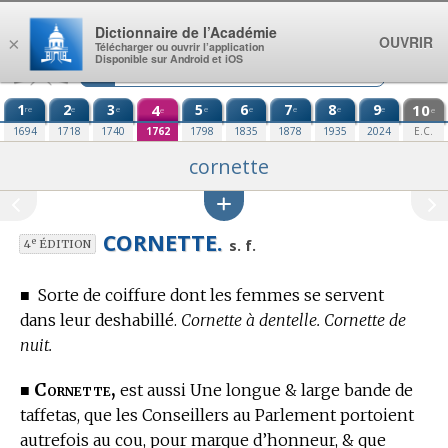
Aller au contenu
Dictionnaire de l’Académie
OUVRIR
×
Télécharger ou ouvrir l’application
Disponible sur Android et iOS
1
2
3
4
5
6
7
8
9
10
re
e
e
e
e
e
e
e
e
e
1694
1718
1740
1762
1798
1835
1878
1935
2024
E.C.
cornette
CORNETTE.
e
s. f.
4
ÉDITION
■
Sorte de coiffure dont les femmes se servent
dans leur deshabillé.
Cornette à dentelle. Cornette de
nuit.
Cornette,
■
est aussi Une longue & large bande de
taffetas, que les Conseillers au Parlement portoient
autrefois au cou, pour marque d’honneur, & que