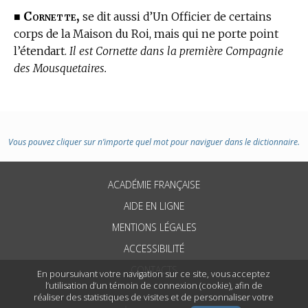
Cornette,
■
se dit aussi d’Un Officier de certains
corps de la Maison du Roi, mais qui ne porte point
l’étendart.
Il est Cornette dans la première Compagnie
des Mousquetaires.
Vous pouvez cliquer sur n’importe quel mot pour naviguer dans le dictionnaire.
ACADÉMIE FRANÇAISE
AIDE EN LIGNE
MENTIONS LÉGALES
ACCESSIBILITÉ
CONTACTS
En poursuivant votre navigation sur ce site, vous acceptez
l’utilisation d’un témoin de connexion (cookie), afin de
réaliser des statistiques de visites et de personnaliser votre