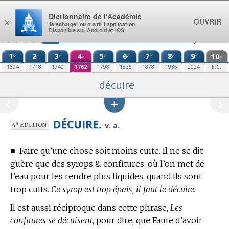
Aller au contenu
Dictionnaire de l’Académie
OUVRIR
×
Télécharger ou ouvrir l’application
Disponible sur Android et iOS
1
2
3
4
5
6
7
8
9
10
re
e
e
e
e
e
e
e
e
e
1694
1718
1740
1762
1798
1835
1878
1935
2024
E.C.
décuire
DÉCUIRE.
e
v. a.
4
ÉDITION
■
Faire qu’une chose soit moins cuite. Il ne se dit
guère que des syrops & confitures, où l’on met de
l’eau pour les rendre plus liquides, quand ils sont
trop cuits.
Ce syrop est trop épais, il faut le décuire.
Il est aussi réciproque dans cette phrase,
Les
confitures se décuisent,
pour dire, que Faute d’avoir