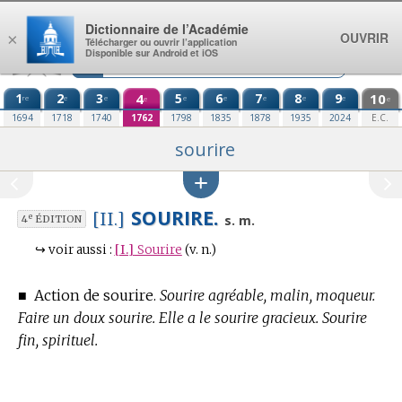
Aller au contenu
Dictionnaire de l’Académie
OUVRIR
×
Télécharger ou ouvrir l’application
Disponible sur Android et iOS
1
2
3
4
5
6
7
8
9
10
re
e
e
e
e
e
e
e
e
e
1694
1718
1740
1762
1798
1835
1878
1935
2024
E.C.
sourire
SOURIRE.
[II.]
e
s. m.
4
ÉDITION
↪
voir aussi :
[I.]
Sourire
(v. n.)
■
Action de sourire.
Sourire agréable, malin, moqueur.
Faire un doux sourire. Elle a le sourire gracieux. Sourire
fin, spirituel.