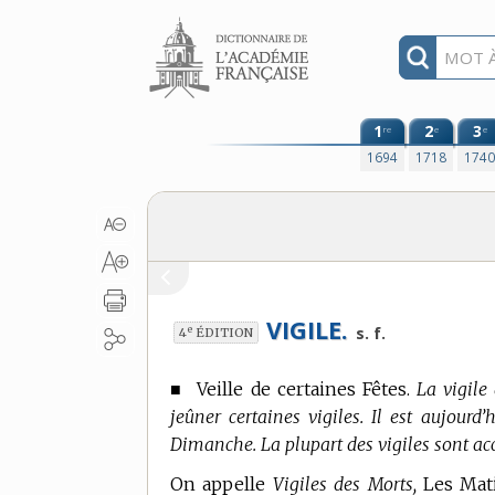
Aller au contenu
1
2
3
re
e
e
1694
1718
174
VIGILE.
e
s. f.
4
ÉDITION
■
Veille de certaines Fêtes.
La vigile
jeûner certaines vigiles. Il est aujourd
Dimanche. La plupart des vigiles sont a
On appelle
Vigiles des Morts,
Les Mati