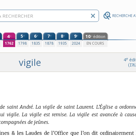
RECHERCHE 
4
5
6
7
8
9
10
e
e
e
e
e
édition
e
e
0
1762
1798
1835
1878
1935
2024
EN COURS
vigile
e
4
édi
(176
 de saint André. La vigile de saint Laurent. L’Église a ordonn
’hui vigile. La vigile est remise. La vigile est avancée à caus
ccompagnées de jeûnes.
nes & les Laudes de l’Office que l’on dit ordinairement 