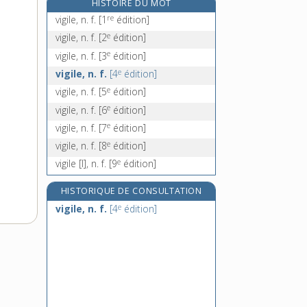
HISTOIRE DU MOT
vignettage, n. m.
re
vigile, n. f.
[1
édition]
vignette, n. f.
e
vigile, n. f.
[2
édition]
vignettiste, n.
e
vigile, n. f.
[3
édition]
vignoble, n. m.
e
vigile, n. f.
[4
édition]
e
vigile, n. f.
[5
édition]
e
vigile, n. f.
[6
édition]
e
vigile, n. f.
[7
édition]
e
vigile, n. f.
[8
édition]
e
vigile [I], n. f.
[9
édition]
HISTORIQUE DE CONSULTATION
e
vigile, n. f.
[4
édition]