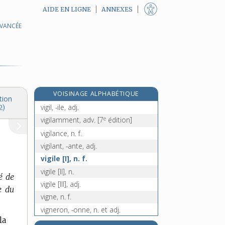
AIDE EN LIGNE
ANNEXES
AVANCÉE
vieux-croyant, vieille-croyante, n.
vieux-lille, n. m. inv.
vif, vive, adj. et n.
vif-argent, n. m.
vigésimal, -ale, adj.
VOISINAGE ALPHABÉTIQUE
vigie, n. f.
tion
vigil, -ile, adj.
2)
e
vigilamment, adv.
[7
édition]
vigilance, n. f.
vigilant, -ante, adj.
vigile [I], n. f.
vigile [II], n.
é de
vigile [III], adj.
e du
vigne, n. f.
vigneron, -onne, n. et adj.
la
vignetage, n. m.