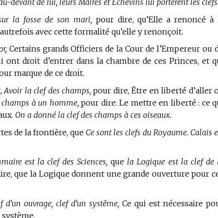
u-devant de lui, leurs Maires et Échevins lui portèrent les clefs
sur la fosse de son mari,
pour dire, qu’Elle a renoncé à 
utrefois avec cette formalité qu’elle y renonçoit.
r,
Certains grands Officiers de la Cour de l’Empereur ou 
ui ont droit d’entrer dans la chambre de ces Princes, et q
pour marque de ce droit.
t,
Avoir la clef des champs,
pour dire, Être en liberté d’aller 
es champs à un homme,
pour dire. Le mettre en liberté : ce q
aux.
On a donné la clef des champs à ces oiseaux.
tes de la frontière, que
Ce sont les clefs du Royaume. Calais e
aire est la clef des Sciences,
que
la Logique est la clef de 
ire, que la Logique donnent une grande ouverture pour c
f d’un ouvrage, clef d’un systême,
Ce qui est nécessaire po
n système.