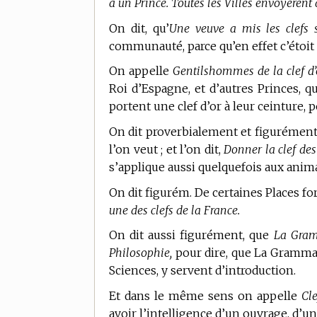
à un Prince. Toutes les Villes envoyèrent a
On dit, qu’
Une veuve a mis les clefs 
communauté, parce qu’en effet c’étoit a
On appelle
Gentilshommes de la clef d’o
Roi d’Espagne, et d’autres Princes, q
portent une clef d’or à leur ceinture, 
On dit proverbialement et figurémen
l’on veut ; et l’on dit,
Donner la clef d
s’applique aussi quelquefois aux anim
On dit figurém. De certaines Places for
une des clefs de la France.
On dit aussi figurément, que
La Gramm
Philosophie,
pour dire, que La Gramma
Sciences, y servent d’introduction.
Et dans le même sens on appelle
Cle
avoir l’intelligence d’un ouvrage, d’u