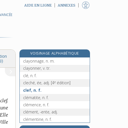
AIDE EN LIGNE
ANNEXES
AVANCÉE
clavier, n. m.
claviste, n.
clayère, n. f.
clayette, n. f.
e
claymore, n. f.
[7
édition]
VOISINAGE ALPHABÉTIQUE
clayon, n. m.
tion
clayonnage, n. m.
8)
clayonner, v. tr.
clé, n. f.
e
cleché, ée, adj.
[4
édition]
clef, n. f.
clématite, n. f.
clef.
clémence, n. f.
, une
clément, -ente, adj.
 Elle
clémentine, n. f.
Ville
e
clémentines, adj. f. pl.
[7
édition]