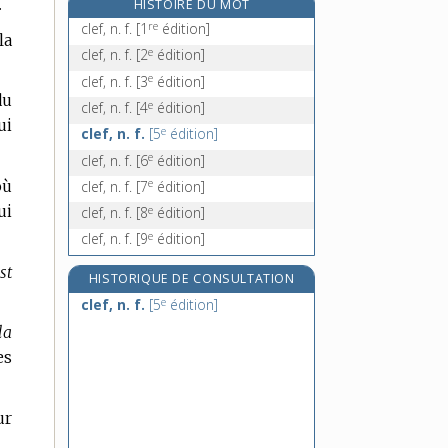
.
HISTOIRE DU MOT
clémentinier, n. m.
re
clef, n. f.
[1
édition]
la
clenche, n. f.
e
clef, n. f.
[2
édition]
e
clenchette, n. f.
[8
édition]
e
clef, n. f.
[3
édition]
clephte, n. m.
du
e
clef, n. f.
[4
édition]
ui
e
clef, n. f.
[5
édition]
e
clef, n. f.
[6
édition]
e
où
clef, n. f.
[7
édition]
ui
e
clef, n. f.
[8
édition]
e
clef, n. f.
[9
édition]
st
HISTORIQUE DE CONSULTATION
e
clef, n. f.
[5
édition]
la
es
ur