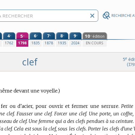
RECHERCHE 
4
5
6
7
8
9
10
e
e
e
e
e
édition
e
e
0
1762
1798
1835
1878
1935
2024
EN COURS
clef
e
5
édi
(179
ême devant une voyelle.)
fer ou d’acier, pour ouvrir et fermer une serrure.
Petite 
ne clef. Fausser une clef. Forcer une clef. Une porte, un coffre
ousseau de clef. Une femme qui a des clefs pendues à sa ceinture.
 clef. Cela est sous la clef, sous les clefs. Porter les clefs d’une 