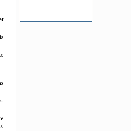
et
is
ne
ns
s,
re
ré