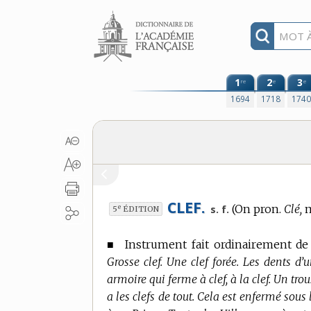
Aller au contenu
1
2
3
re
e
e
1694
1718
174
CLEF.
(On pron.
Clé,
m
e
s. f.
5
ÉDITION
■
Instrument fait ordinairement de 
Grosse clef. Une clef forée. Les dents d’u
armoire qui ferme à clef, à la clef. Un tr
a les clefs de tout. Cela est enfermé sous la