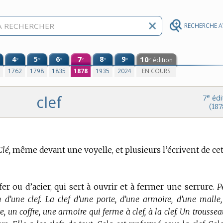
RECHERCHE 
4
5
6
7
8
9
10
e
e
e
e
e
édition
e
e
0
1762
1798
1835
1878
1935
2024
EN COURS
clef
e
7
édi
(187
Clé,
même devant une voyelle, et plusieurs l’écrivent de ce
er ou d’acier, qui sert à ouvrir et à fermer une serrure.
P
n d’une clef. La clef d’une porte, d’une armoire, d’une malle, 
e, un coffre, une armoire qui ferme à clef, à la clef. Un trousse