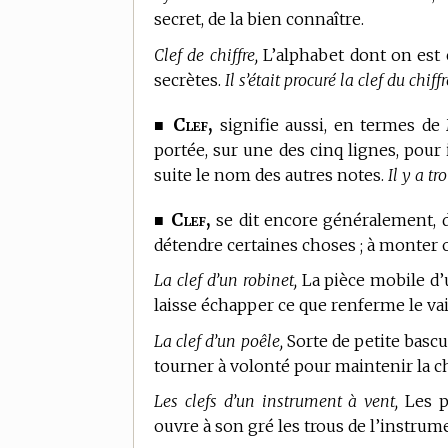
secret, de la bien connaître.
Clef de chiffre,
L’alphabet dont on est c
secrètes.
Il s’était procuré la clef du chiffr
Clef,
■
signifie aussi, en
termes de 
portée, sur une des cinq lignes, pour 
suite le nom des autres notes.
Il y a tr
Clef,
■
se dit encore généralement, da
détendre certaines choses ; à monter o
La clef d’un robinet,
La pièce mobile d’u
laisse échapper ce que renferme le vai
La clef d’un poêle,
Sorte de petite bascu
tourner à volonté pour maintenir la cha
Les clefs d’un instrument à vent,
Les p
ouvre à son gré les trous de l’instrum