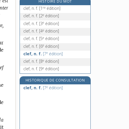
a est
HISTOIRE DU MOT
clémentinier, n. m.
enter
re
clef, n. f.
[1
édition]
clenche, n. f.
.
e
clef, n. f.
[2
édition]
e
clenchette, n. f.
[8
édition]
e
clef, n. f.
[3
édition]
e,
clephte, n. m.
e
clef, n. f.
[4
édition]
e
clef, n. f.
[5
édition]
ur
e
clef, n. f.
[6
édition]
de
e
clef, n. f.
[7
édition]
e
clef, n. f.
[8
édition]
lef
e
clef, n. f.
[9
édition]
HISTORIQUE DE CONSULTATION
ne
e
clef, n. f.
[7
édition]
de
la
it