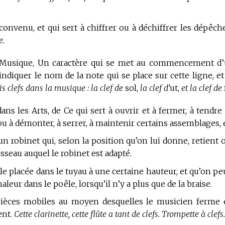
onvenu, et qui sert à chiffrer ou à déchiffrer les dépêch
e.
Musique,
Un caractère qui se met au commencement d
indiquer le nom de la note qui se place sur cette ligne, et
ois clefs dans la musique : la clef de
sol,
la clef d’
ut,
et la clef de
ns les Arts, de Ce qui sert à ouvrir et à fermer, à tendre 
u à démonter, à serrer, à maintenir certains assemblages, e
n robinet qui, selon la position qu’on lui donne, retient 
sseau auquel le robinet est adapté.
le placée dans le tuyau à une certaine hauteur, et qu’on pe
leur dans le poêle, lorsqu’il n’y a plus que de la braise.
ièces mobiles au moyen desquelles le musicien ferme 
ent.
Cette clarinette, cette flûte a tant de clefs. Trompette à clefs.