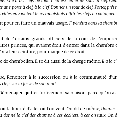
re. Elle a les clefs de tout. Cela est renfermé sous la clef. Cel
er une porte à clef, à la clef. Donner un tour de clef. Porter, prés
es villes envoyaient leurs magistrats offrir les clefs au vainqueur
nt pour en faire un mauvais usage.
Il pénétra dans la chambr
s.
it de Certains grands officiers de la cour de l’empere
utres princes, qui avaient droit d’entrer dans la chambre 
’or à leur ceinture, pour marque de ce droit.
e de chambellan. Il se dit aussi de la charge même.
Il a la c
se,
Renoncer à la succession ou à la communauté d’u
 clefs sur la fosse de son mari.
éménager, quitter furtivement sa maison, parce qu’on a 
oir la liberté d’aller où l’on veut. On dit de même,
Donner 
a donné la clef des champs à ces écoliers, à ces oiseaux.
On d