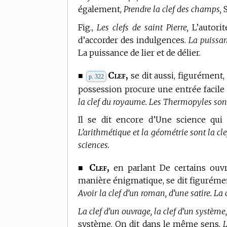
également,
Prendre la clef des champs,
S
Fig.,
Les clefs de saint Pierre,
L’autorit
d’accorder des indulgences.
La puissan
La puissance de lier et de délier.
Clef,
■
se dit aussi, figurément, 
p. 322
possession procure une entrée facile 
la clef du royaume. Les Thermopyles sont 
Il se dit encore d’Une science qui 
L’arithmétique et la géométrie sont la cl
sciences.
Clef,
■
en parlant De certains ouvr
manière énigmatique, se dit figurémen
Avoir la clef d’un roman, d’une satire. La 
La clef d’un ouvrage, la clef d’un système
système. On dit dans le même sens,
L