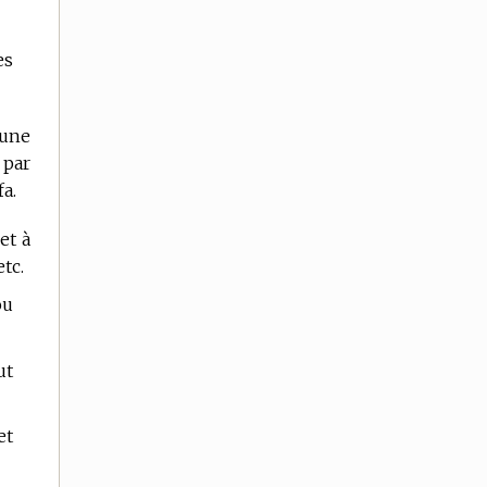
es
’une
 par
fa.
et à
tc.
ou
ut
et