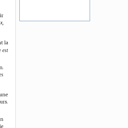
ir
x,
t la
e est
n.
es
’une
urs.
un
le