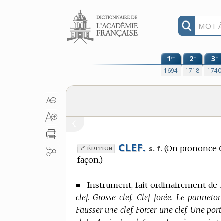
Aller au contenu
1
2
3
re
e
e
1694
1718
174
CLEF.
(On prononce
e
s. f.
7
ÉDITION
façon.)
■
Instrument, fait ordinairement de f
clef. Grosse clef. Clef forée. Le panneto
Fausser une clef. Forcer une clef. Une port