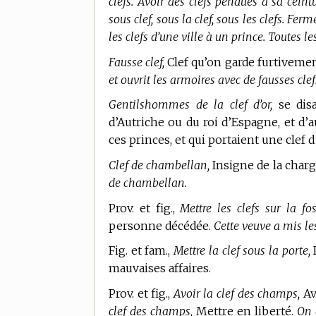
clefs. Avoir des clefs pendues à sa ceintu
sous clef, sous la clef, sous les clefs. Ferm
les clefs d’une ville à un prince. Toutes l
Fausse clef,
Clef qu’on garde furtiveme
et ouvrit les armoires avec de fausses clef
Gentilshommes de la clef d’or,
se disa
d’Autriche ou du roi d’Espagne, et d’a
ces princes, et qui portaient une clef d
Clef de chambellan,
Insigne de la charg
de chambellan.
Prov. et fig.,
Mettre les clefs sur la fos
personne décédée.
Cette veuve a mis les
Fig. et fam.,
Mettre la clef sous la porte,
D
mauvaises affaires.
Prov. et fig.,
Avoir la clef des champs,
Av
clef des champs,
Mettre en liberté.
On 