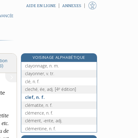
AIDE EN LIGNE
ANNEXES
AVANCÉE
clavier, n. m.
claviste, n.
clayère, n. f.
clayette, n. f.
e
claymore, n. f.
[7
édition]
VOISINAGE ALPHABÉTIQUE
clayon, n. m.
tion
clayonnage, n. m.
8)
clayonner, v. tr.
clé, n. f.
e
cleché, ée, adj.
[4
édition]
tte
clef, n. f.
clématite, n. f.
clémence, n. f.
etite
clément, -ente, adj.
etc.
clémentine, n. f.
au de
e
clémentines, adj. f. pl.
[7
édition]