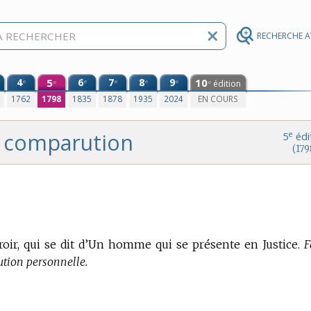
RECHERCHE 
4
5
6
7
8
9
10
e
e
e
e
e
édition
e
e
0
1762
1798
1835
1878
1935
2024
EN COURS
comparution
e
5
édi
(179
ir, qui se dit d’Un homme qui se présente en Justice.
F
tion personnelle.