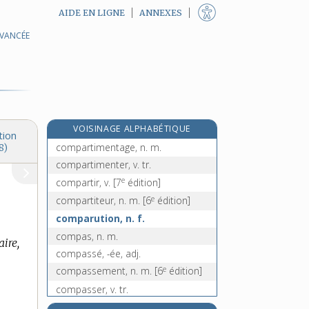
AIDE EN LIGNE
ANNEXES
AVANCÉE
comparativement, adv.
comparé, -ée, adj.
comparer, v. tr.
comparoir, v. intr.
comparse, n.
VOISINAGE ALPHABÉTIQUE
compartiment, n. m.
tion
compartimentage, n. m.
8)
compartimenter, v. tr.
e
compartir, v.
[7
édition]
e
compartiteur, n. m.
[6
édition]
comparution, n. f.
compas, n. m.
aire,
compassé, -ée, adj.
e
compassement, n. m.
[6
édition]
compasser, v. tr.
compassion, n. f.