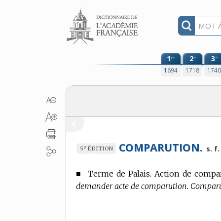
Aller au contenu
1
2
3
re
e
e
1694
1718
174
COMPARUTION.
e
s. f.
5
ÉDITION
■
Terme de Palais.
Action de comparo
demander acte de comparution. Comparu