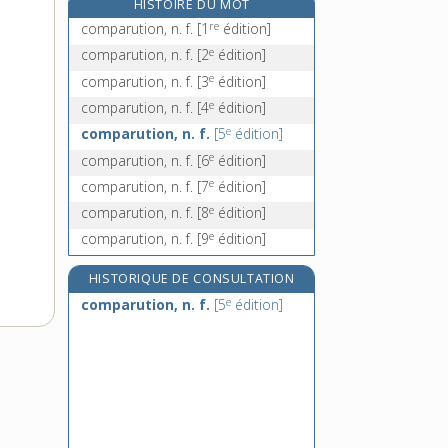
HISTOIRE DU MOT
compassionnel, -elle, adj.
re
comparution, n. f.
[1
édition]
compatibilité, n. f.
e
comparution, n. f.
[2
édition]
compatible, adj.
e
comparution, n. f.
[3
édition]
compatir, v. intr.
e
comparution, n. f.
[4
édition]
e
comparution, n. f.
[5
édition]
e
comparution, n. f.
[6
édition]
e
comparution, n. f.
[7
édition]
e
comparution, n. f.
[8
édition]
e
comparution, n. f.
[9
édition]
HISTORIQUE DE CONSULTATION
e
comparution, n. f.
[5
édition]