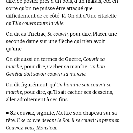
dire, Se poster près d’un bois, d’un marais, etc. en
sorte qu’on ne puisse être attaqué que
difficilement de ce côté-là. On dit d’Une citadelle,
qu’
Elle couvre toute la ville.
On dit
au Trictrac,
Se couvrir,
pour dire, Placer une
seconde dame sur une flèche qui n’en avoit
qu’une.
On dit aussi en
termes de Guerre,
Couvrir sa
marche,
pour dire, Cacher sa marche.
Un bon
Général doit savoir couvrir sa marche.
On dit figurément, qu’
Un homme sait couvrir sa
marche,
pour dire, qu’Il sait cacher ses desseins,
aller adroitement à ses fins.
Se couvrir,
■
signifie, Mettre son chapeau sur sa
tête.
Il se couvre devant le Roi. Il se couvrit le premier.
Couvrez-vous, Monsieur.