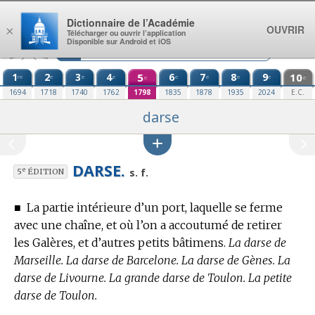
Aller au contenu
Dictionnaire de l’Académie
OUVRIR
×
Télécharger ou ouvrir l’application
Disponible sur Android et iOS
1
2
3
4
5
6
7
8
9
10
re
e
e
e
e
e
e
e
e
e
1694
1718
1740
1762
1798
1835
1878
1935
2024
E.C.
darse
DARSE.
e
s. f.
5
ÉDITION
■
La partie intérieure d’un port, laquelle se ferme
avec une chaîne, et où l’on a accoutumé de retirer
les Galères, et d’autres petits bâtimens.
La darse de
Marseille. La darse de Barcelone. La darse de Gènes. La
darse de Livourne. La grande darse de Toulon. La petite
darse de Toulon.