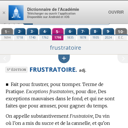
Aller au contenu
Dictionnaire de l’Académie
OUVRIR
×
Télécharger ou ouvrir l’application
Disponible sur Android et iOS
1
2
3
4
5
6
7
8
9
10
e
e
e
e
e
e
e
re
e
e
1694
1718
1740
1762
1798
1835
1878
1935
2024
E.C.
frustratoire
FRUSTRATOIRE.
e
adj.
5
ÉDITION
■
Fait pour frustrer, pour tromper.
Terme de
Pratique.
Exceptions frustratoires,
pour dire, Des
exceptions mauvaises dans le fond, et qui ne sont
faites que pour amuser, pour gagner du temps.
On appelle substantivement
Frustratoire,
Du vin
où l’on a mis du sucre et de la cannelle, et qu’on