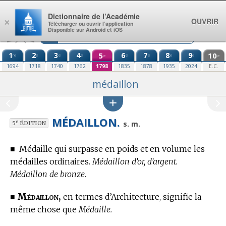
Aller au contenu
Dictionnaire de l’Académie
OUVRIR
×
Télécharger ou ouvrir l’application
Disponible sur Android et iOS
1
2
3
4
5
6
7
8
9
10
re
e
e
e
e
e
e
e
e
e
1694
1718
1740
1762
1798
1835
1878
1935
2024
E.C.
médaillon
MÉDAILLON.
e
s. m.
5
ÉDITION
■
Médaille qui surpasse en poids et en volume les
médailles ordinaires.
Médaillon d’or, d’argent.
Médaillon de bronze.
Médaillon,
■
en
termes d’Architecture,
signifie la
même chose que
Médaille.