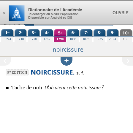
Aller au contenu
Dictionnaire de l’Académie
OUVRIR
×
Télécharger ou ouvrir l’application
Disponible sur Android et iOS
1
2
3
4
5
6
7
8
9
10
re
e
e
e
e
e
e
e
e
e
1694
1718
1740
1762
1798
1835
1878
1935
2024
E.C.
noircissure
NOIRCISSURE.
e
s. f.
5
ÉDITION
■
Tache de noir.
D’où vient cette noircissure ?