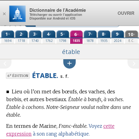
Aller au contenu
Dictionnaire de l’Académie
OUVRIR
×
Télécharger ou ouvrir l’application
Disponible sur Android et iOS
1
2
3
4
5
6
7
8
9
10
re
e
e
e
e
e
e
e
e
e
1694
1718
1740
1762
1798
1835
1878
1935
2024
E.C.
étable
ÉTABLE.
e
s. f.
6
ÉDITION
■
Lieu où l’on met des bœufs, des vaches, des
brebis, et autres bestiaux.
Étable à bœufs, à vaches.
Étable à cochons. Notre-Seigneur voulut naître dans une
étable.
En
termes de Marine,
Franc-étable.
Voyez
cette
expression
à son rang alphabétique.