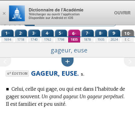
Aller au contenu
Dictionnaire de l’Académie
OUVRIR
×
Télécharger ou ouvrir l’application
Disponible sur Android et iOS
1
2
3
4
5
6
7
8
9
10
re
e
e
e
e
e
e
e
e
e
1694
1718
1740
1762
1798
1835
1878
1935
2024
E.C.
gageur, euse
GAGEUR, EUSE.
e
s.
6
ÉDITION
■
Celui, celle qui gage, ou qui est dans l’habitude de
gager souvent.
Un grand gageur. Un gageur perpétuel.
Il est familier et peu usité.