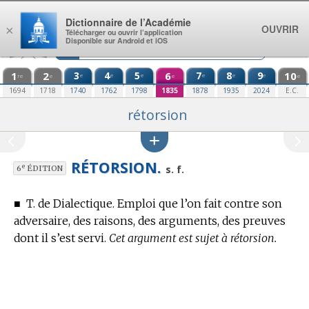
Aller au contenu
Dictionnaire de l’Académie
OUVRIR
×
Télécharger ou ouvrir l’application
Disponible sur Android et iOS
1
2
3
4
5
6
7
8
9
10
e
e
e
e
e
e
re
e
e
e
1694
1718
1740
1762
1798
1835
1878
1935
2024
E.C.
rétorsion
RÉTORSION.
e
s. f.
6
ÉDITION
■
T. de Dialectique.
Emploi que l’on fait contre son
adversaire, des raisons, des arguments, des preuves
dont il s’est servi.
Cet argument est sujet à rétorsion.